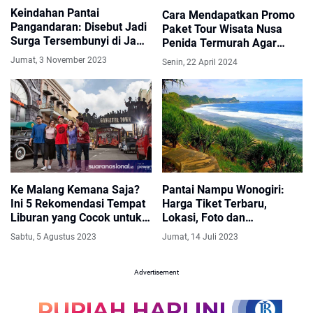
Keindahan Pantai
Cara Mendapatkan Promo
Pangandaran: Disebut Jadi
Paket Tour Wisata Nusa
Surga Tersembunyi di Jawa
Penida Termurah Agar
Barat, Bisa Ngapain Aja?
Liburan Lebih Hemat
Jumat, 3 November 2023
Senin, 22 April 2024
Ke Malang Kemana Saja?
Pantai Nampu Wonogiri:
Ini 5 Rekomendasi Tempat
Harga Tiket Terbaru,
Liburan yang Cocok untuk
Lokasi, Foto dan
Keluarga
Keunikannya
Sabtu, 5 Agustus 2023
Jumat, 14 Juli 2023
Advertisement