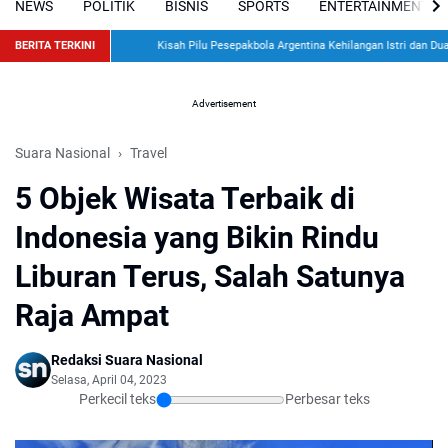
NEWS
POLITIK
BISNIS
SPORTS
ENTERTAINMENT
BERITA TERKINI
Kisah Pilu Pesepakbola Argentina Kehilangan Istri dan Dua Anak d
Advertisement
Suara Nasional
Travel
5 Objek Wisata Terbaik di
Indonesia yang Bikin Rindu
Liburan Terus, Salah Satunya
Raja Ampat
Redaksi Suara Nasional
Selasa, April 04, 2023
Perkecil teks
Perbesar teks