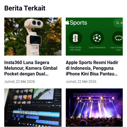
Berita Terkait
Insta360 Luna Segera
Apple Sports Resmi Hadir
Meluncur, Kamera Gimbal
di Indonesia, Pengguna
Pocket dengan Dual
iPhone Kini Bisa Pantau
Camera Telephoto Jadi
Piala Dunia 2026 Secara
Jumat, 22 Mei 2026
Jumat, 22 Mei 2026
Sorotan
Real Time