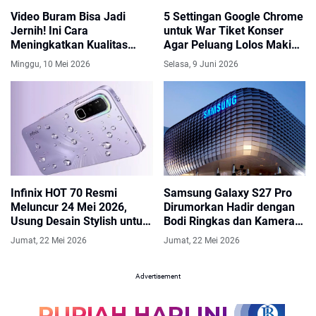
Video Buram Bisa Jadi
5 Settingan Google Chrome
Jernih! Ini Cara
untuk War Tiket Konser
Meningkatkan Kualitas
Agar Peluang Lolos Makin
Video dengan AI dan
Besar
Minggu, 10 Mei 2026
Selasa, 9 Juni 2026
Software Editing
Infinix HOT 70 Resmi
Samsung Galaxy S27 Pro
Meluncur 24 Mei 2026,
Dirumorkan Hadir dengan
Usung Desain Stylish untuk
Bodi Ringkas dan Kamera
Anak Muda
200MP
Jumat, 22 Mei 2026
Jumat, 22 Mei 2026
Advertisement