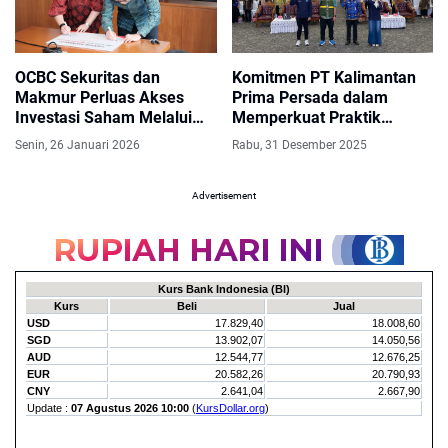
OCBC Sekuritas dan
Komitmen PT Kalimantan
Makmur Perluas Akses
Prima Persada dalam
Investasi Saham Melalui
Memperkuat Praktik
Kemitraan Strategis
Pembelajaran Inovatif dan
Senin, 26 Januari 2026
Rabu, 31 Desember 2025
Inklusif Guru di Kabupaten
Tapin
Advertisement