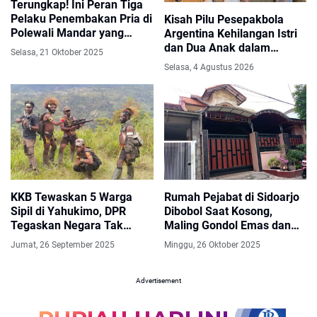
Terungkap! Ini Peran Tiga
Pelaku Penembakan Pria di
Kisah Pilu Pesepakbola
Polewali Mandar yang
Argentina Kehilangan Istri
Tewas di Dalam Mobil
dan Dua Anak dalam
Selasa, 21 Oktober 2025
Gempa Dahsyat Venezuela
Selasa, 4 Agustus 2026
KKB Tewaskan 5 Warga
Rumah Pejabat di Sidoarjo
Sipil di Yahukimo, DPR
Dibobol Saat Kosong,
Tegaskan Negara Tak
Maling Gondol Emas dan
Boleh Kalah
Berlian Bernilai Fantastis
Jumat, 26 September 2025
Minggu, 26 Oktober 2025
Advertisement