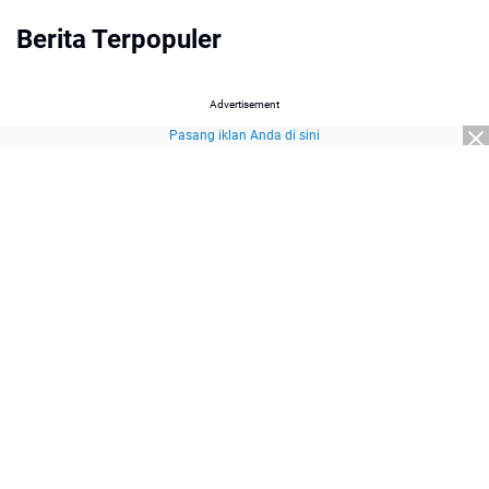
Berita Terpopuler
Advertisement
Pasang iklan Anda di sini
Advertisement
About Us
Redaksi
Pedoman Media Siber
Kebijakan Privasi
Disclaimer
Sitemap
Pasang Iklan