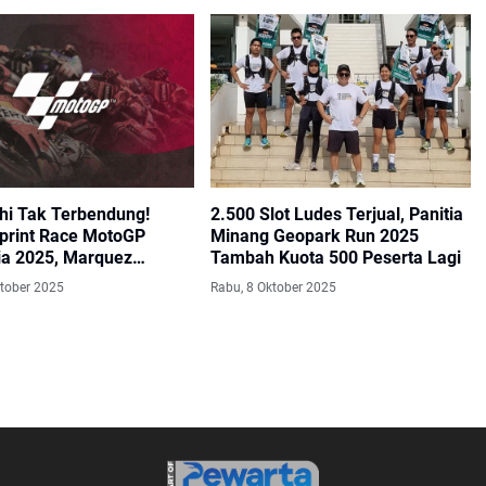
hi Tak Terbendung!
2.500 Slot Ludes Terjual, Panitia
Sprint Race MotoGP
Minang Geopark Run 2025
ia 2025, Marquez
Tambah Kuota 500 Peserta Lagi
r ke Posisi 7
ktober 2025
Rabu, 8 Oktober 2025