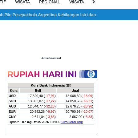
TIF
WISATA
REGIONAL
WISATA
VIRAL
ENGLISH
epakbola Argentina Kehilangan Istri dan Dua Anak dalam Gempa Dahsya
Advertisement