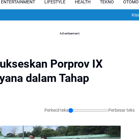
ENTERTAINMENT
LIFESTYLE
HEALTH
TEKNO
OTOMO
Kisah Pilu Pes
Advertisement
ukseskan Porprov IX
ayana dalam Tahap
Perkecil teks
Perbesar teks