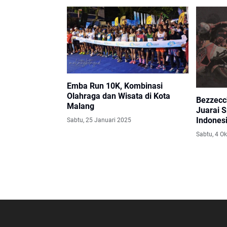
Emba Run 10K, Kombinasi
Olahraga dan Wisata di Kota
Bezzecc
Malang
Juarai 
Indones
Sabtu, 25 Januari 2025
Terlempa
Sabtu, 4 O