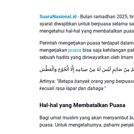
SuaraNasional.id
- Bulan ramadhan 2025, t
syarat diwajibkan untuk berpuasa selama sat
mengetahui hal-hal yang membatalkan pua
Perintah mengerjakan puasa terdapat dalam 
mengerjakan
puasa
bisa saja kehilangan pa
sebuah hadits yang diriwayatkan oleh Imam
مْ مِنْ صَائِمٍ لَيْسَ لَهُ مِنْ صِيَامِهِ إِلَّا الْجُوْع وَالْعَطْش
Artinya: "
Betapa banyak orang yang berpuas
kecuali rasa lapar dan dahaga
."
Hal-hal yang Membatalkan Puasa
Bagi umat muslim yang akan menyambut bu
puasa. Untuk mengetahuinya, pahami penjel