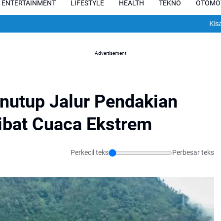
ENTERTAINMENT
LIFESTYLE
HEALTH
TEKNO
OTOMO
Kisah Pilu Pes
Advertisement
utup Jalur Pendakian
bat Cuaca Ekstrem
Perkecil teks
Perbesar teks