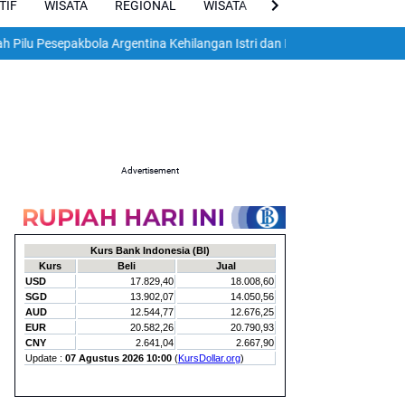
TIF
WISATA
REGIONAL
WISATA
VIRAL
ENGLISH
epakbola Argentina Kehilangan Istri dan Dua Anak dalam Gempa Dahsyat
Advertisement