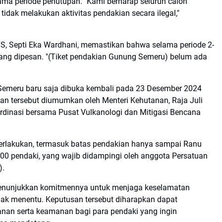
elama periode penutupan. "Kami berharap seluruh calon
dak melakukan aktivitas pendakian secara ilegal,"
S, Septi Eka Wardhani, memastikan bahwa selama periode 2-
 yang dipesan. "(Tiket pendakian Gunung Semeru) belum ada
 Semeru baru saja dibuka kembali pada 23 Desember 2024
an tersebut diumumkan oleh Menteri Kehutanan, Raja Juli
rdinasi bersama Pusat Vulkanologi dan Mitigasi Bencana
rlakukan, termasuk batas pendakian hanya sampai Ranu
200 pendaki, yang wajib didampingi oleh anggota Persatuan
).
enunjukkan komitmennya untuk menjaga keselamatan
dak menentu. Keputusan tersebut diharapkan dapat
nan serta keamanan bagi para pendaki yang ingin