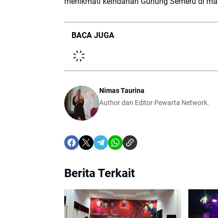
menikmati keindahan Gunung Semeru di ma
BACA JUGA
Nimas Taurina
Author dan Editor Pewarta Network.
Berita Terkait