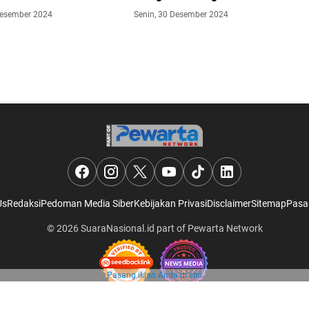
Alam
Desember 2024
Senin, 30 Desember 2024
Us
Redaksi
Pedoman Media Siber
Kebijakan Privasi
Disclaimer
Sitemap
Pasa
© 2026
SuaraNasional.id
part of
Pewarta Network
Pasang iklan Anda di sini