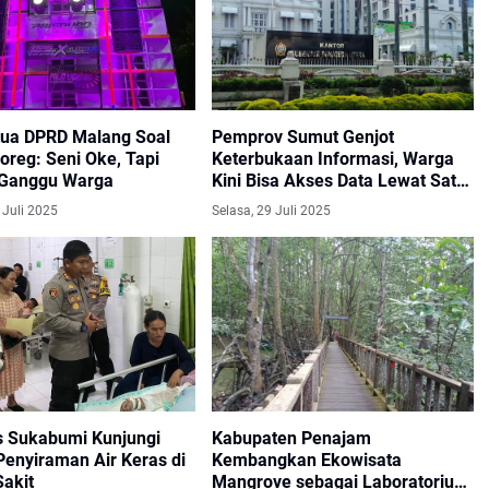
tua DPRD Malang Soal
Pemprov Sumut Genjot
oreg: Seni Oke, Tapi
Keterbukaan Informasi, Warga
Ganggu Warga
Kini Bisa Akses Data Lewat Satu
Portal
 Juli 2025
Selasa, 29 Juli 2025
s Sukabumi Kunjungi
Kabupaten Penajam
Penyiraman Air Keras di
Kembangkan Ekowisata
akit
Mangrove sebagai Laboratorium