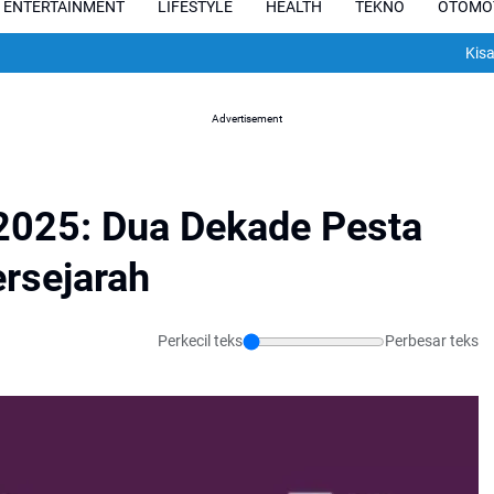
ENTERTAINMENT
LIFESTYLE
HEALTH
TEKNO
OTOMO
Kisah Pilu Pe
Advertisement
 2025: Dua Dekade Pesta
rsejarah
Perkecil teks
Perbesar teks