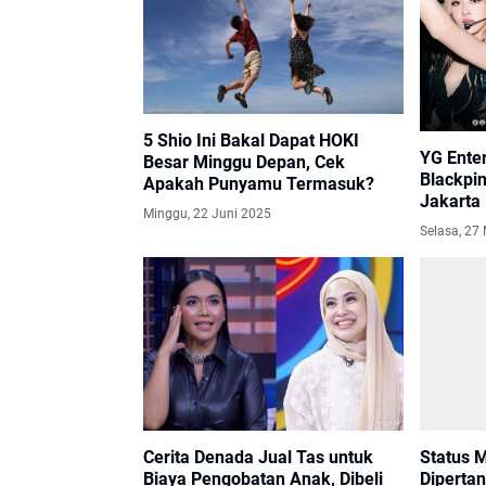
5 Shio Ini Bakal Dapat HOKI
YG Ente
Besar Minggu Depan, Cek
Blackpin
Apakah Punyamu Termasuk?
Jakarta
Minggu, 22 Juni 2025
Tiket Mu
Selasa, 27
Status 
Cerita Denada Jual Tas untuk
Diperta
Biaya Pengobatan Anak, Dibeli
Sidang K