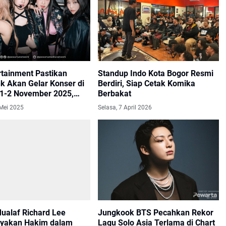
rtainment Pastikan
Standup Indo Kota Bogor Resmi
k Akan Gelar Konser di
Berdiri, Siap Cetak Komika
 1-2 November 2025,
Berbakat
lai Dijual 12 Juni
 Mei 2025
Selasa, 7 April 2026
Mualaf Richard Lee
Jungkook BTS Pecahkan Rekor
nyakan Hakim dalam
Lagu Solo Asia Terlama di Chart
osmetik Ilegal di PN