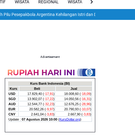
TIF
WISATA
REGIONAL
WISATA
VIRAL
ENGLISH
sepakbola Argentina Kehilangan Istri dan Dua Anak dalam Gempa Dahsya
Advertisement