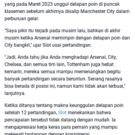
yang pada Maret 2023 unggul delapan poin di puncak
klasemen sebelum akhirnya disalip Manchester City dalam
perburuan gelar.
"Saya pikir itu terjadi pada musim lalu, bahkan di akhir
musim ketika Arsenal memimpin dengan delapan poin dan
City bangkit," ujar Slot usai pertandingan.
"Jadi, Anda tahu jika Anda menghadapi Arsenal, City,
Chelsea, dan semua tim lain, Tottenham juga hebat
kemarin, mereka semua mampu memenangkan begitu
banyak pertandingan secara beruntun. Senang rasanya
bisa berada di posisi ini, namun kami tidak akan terbuai,"
lanjutnya.
Ketika ditanya tentang makna keunggulan delapan poin
setelah 12 pertandingan,
Slot
menekankan bahwa
pencapaian tersebut tidak datang dengan mudah. Ia
mengapresiasi kerja keras para pemain yang mampu
melewati tantangan dengan konsistensi.