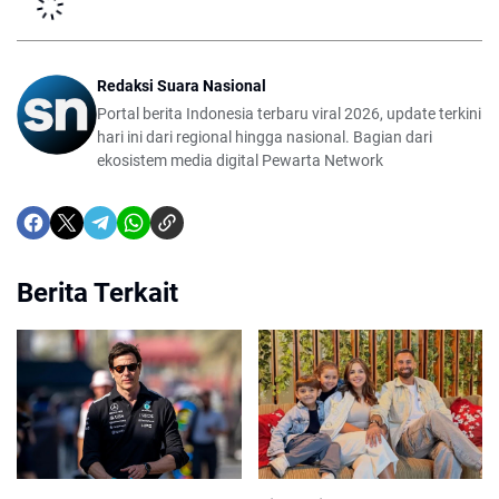
Redaksi Suara Nasional
Portal berita Indonesia terbaru viral 2026, update terkini
hari ini dari regional hingga nasional. Bagian dari
ekosistem media digital Pewarta Network
Berita Terkait