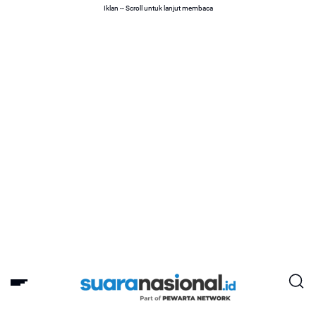
Iklan -- Scroll untuk lanjut membaca