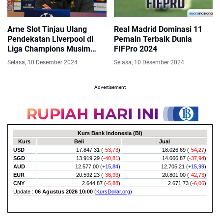
Arne Slot Tinjau Ulang
Real Madrid Dominasi 11
Pendekatan Liverpool di
Pemain Terbaik Dunia
Liga Champions Musim
FIFPro 2024
Depan
Selasa, 10 Desember 2024
Selasa, 10 Desember 2024
Advertisement