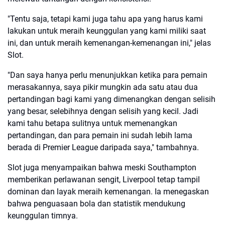
"Tentu saja, tetapi kami juga tahu apa yang harus kami
lakukan untuk meraih keunggulan yang kami miliki saat
ini, dan untuk meraih kemenangan-kemenangan ini," jelas
Slot.
"Dan saya hanya perlu menunjukkan ketika para pemain
merasakannya, saya pikir mungkin ada satu atau dua
pertandingan bagi kami yang dimenangkan dengan selisih
yang besar, selebihnya dengan selisih yang kecil. Jadi
kami tahu betapa sulitnya untuk memenangkan
pertandingan, dan para pemain ini sudah lebih lama
berada di Premier League daripada saya," tambahnya.
Slot juga menyampaikan bahwa meski Southampton
memberikan perlawanan sengit, Liverpool tetap tampil
dominan dan layak meraih kemenangan. Ia menegaskan
bahwa penguasaan bola dan statistik mendukung
keunggulan timnya.