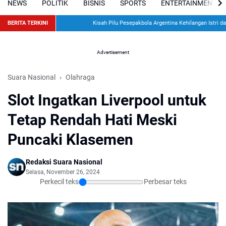
NEWS
POLITIK
BISNIS
SPORTS
ENTERTAINMENT
BERITA TERKINI
Kisah Pilu Pesepakbola Argentina Kehilangan Istri dan Du
Advertisement
Suara Nasional
Olahraga
Slot Ingatkan Liverpool untuk
Tetap Rendah Hati Meski
Puncaki Klasemen
Redaksi Suara Nasional
Selasa, November 26, 2024
Perkecil teks
Perbesar teks