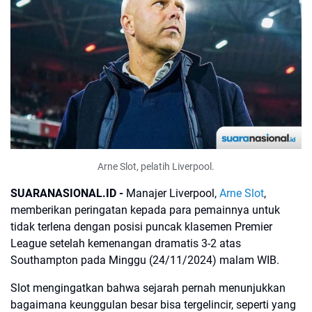
Arne Slot, pelatih Liverpool.
SUARANASIONAL.ID -
Manajer Liverpool,
Arne Slot
,
memberikan peringatan kepada para pemainnya untuk
tidak terlena dengan posisi puncak klasemen Premier
League setelah kemenangan dramatis 3-2 atas
Southampton pada Minggu (24/11/2024) malam WIB.
Slot mengingatkan bahwa sejarah pernah menunjukkan
bagaimana keunggulan besar bisa tergelincir, seperti yang