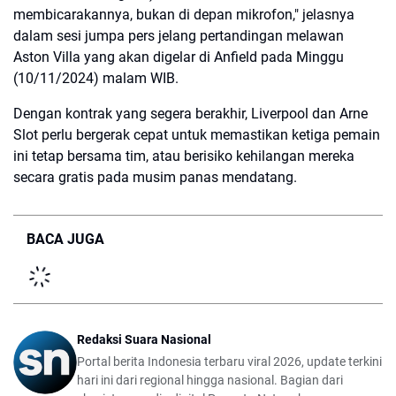
membicarakannya, bukan di depan mikrofon," jelasnya
dalam sesi jumpa pers jelang pertandingan melawan
Aston Villa yang akan digelar di Anfield pada Minggu
(10/11/2024) malam WIB.
Dengan kontrak yang segera berakhir, Liverpool dan Arne
Slot perlu bergerak cepat untuk memastikan ketiga pemain
ini tetap bersama tim, atau berisiko kehilangan mereka
secara gratis pada musim panas mendatang.
BACA JUGA
Redaksi Suara Nasional
Portal berita Indonesia terbaru viral 2026, update terkini
hari ini dari regional hingga nasional. Bagian dari