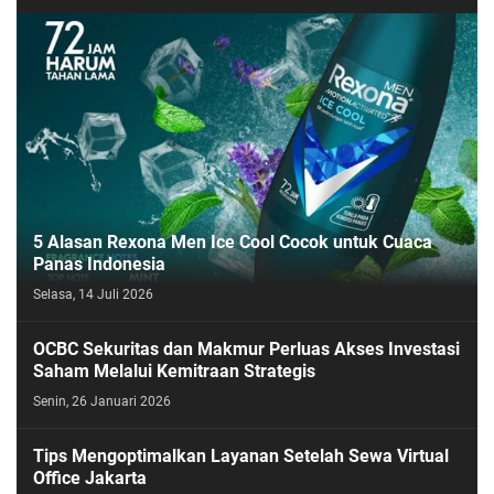
5 Alasan Rexona Men Ice Cool Cocok untuk Cuaca
Panas Indonesia
Selasa, 14 Juli 2026
OCBC Sekuritas dan Makmur Perluas Akses Investasi
Saham Melalui Kemitraan Strategis
Senin, 26 Januari 2026
Tips Mengoptimalkan Layanan Setelah Sewa Virtual
Office Jakarta