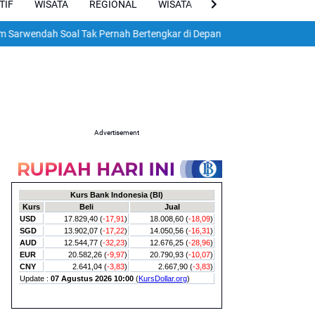
TIF
WISATA
REGIONAL
WISATA
VIRAL
ENGLISH
h Soal Tak Pernah Bertengkar di Depan Anak, Pengacara Tunjukkan Re
Advertisement