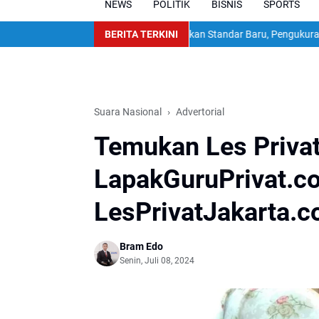
NEWS
POLITIK
BISNIS
SPORTS
syat Venezuela
ATR/BPN Terapkan Standar Baru, Pengukuran Tanah Maks
BERITA TERKINI
Suara Nasional
Advertorial
Temukan Les Privat 
LapakGuruPrivat.c
LesPrivatJakarta.c
Bram Edo
Senin, Juli 08, 2024