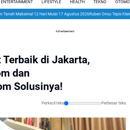
ENTERTAINMENT
LIFESTYLE
HEALTH
TEKNO
OTOMO
imal 12 Hari Mulai 17 Agustus 2026
Ruben Onsu Tepis Klaim Sarwenda
Advertisement
Terbaik di Jakarta,
om dan
om Solusinya!
Perkecil teks
Perbesar teks