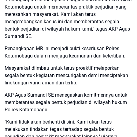
Kotamobagu untuk memberantas praktik perjudian yang
meresahkan masyarakat. Kami akan terus
mengembangkan kasus ini dan memberantas segala
bentuk perjudian di wilayah hukum kami," tegas AKP Agus
Sumandi SE.
Penangkapan MR ini menjadi bukti keseriusan Polres
Kotamobagu dalam menjaga keamanan dan ketertiban.
Masyarakat diimbau untuk terus proaktif melaporkan
segala bentuk kegiatan mencurigakan demi menciptakan
lingkungan yang aman dan tertib.
AKP Agus Sumandi SE menegaskan komitmennya untuk
memberantas segala bentuk perjudian di wilayah hukum
Polres Kotamobagu.
"Kami tidak akan berhenti di sini. Kami akan terus
melakukan tindakan tegas terhadap segala bentuk
perjudian dan penyakit masyarakat lainnya," ujarnya.