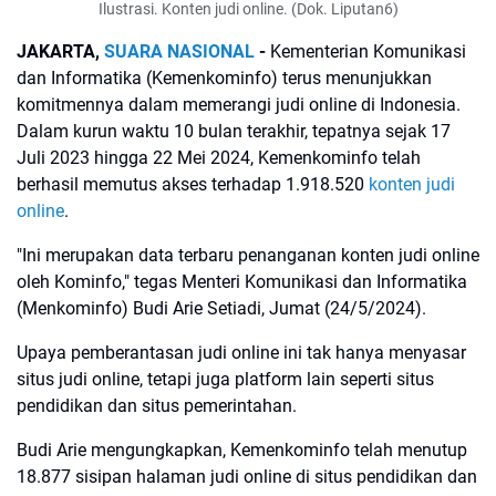
Ilustrasi. Konten judi online. (Dok. Liputan6)
JAKARTA,
SUARA NASIONAL
-
Kementerian Komunikasi
dan Informatika (Kemenkominfo) terus menunjukkan
komitmennya dalam memerangi judi online di Indonesia.
Dalam kurun waktu 10 bulan terakhir, tepatnya sejak 17
Juli 2023 hingga 22 Mei 2024, Kemenkominfo telah
berhasil memutus akses terhadap 1.918.520
konten judi
online
.
"Ini merupakan data terbaru penanganan konten judi online
oleh Kominfo," tegas Menteri Komunikasi dan Informatika
(Menkominfo) Budi Arie Setiadi, Jumat (24/5/2024).
Upaya pemberantasan judi online ini tak hanya menyasar
situs judi online, tetapi juga platform lain seperti situs
pendidikan dan situs pemerintahan.
Budi Arie mengungkapkan, Kemenkominfo telah menutup
18.877 sisipan halaman judi online di situs pendidikan dan