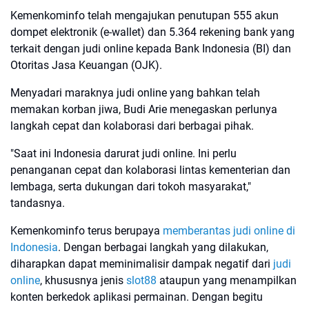
Kemenkominfo telah mengajukan penutupan 555 akun
dompet elektronik (e-wallet) dan 5.364 rekening bank yang
terkait dengan judi online kepada Bank Indonesia (BI) dan
Otoritas Jasa Keuangan (OJK).
Menyadari maraknya judi online yang bahkan telah
memakan korban jiwa, Budi Arie menegaskan perlunya
langkah cepat dan kolaborasi dari berbagai pihak.
"Saat ini Indonesia darurat judi online. Ini perlu
penanganan cepat dan kolaborasi lintas kementerian dan
lembaga, serta dukungan dari tokoh masyarakat,"
tandasnya.
Kemenkominfo terus berupaya
memberantas judi online di
Indonesia
. Dengan berbagai langkah yang dilakukan,
diharapkan dapat meminimalisir dampak negatif dari
judi
online
, khususnya jenis
slot88
ataupun yang menampilkan
konten berkedok aplikasi permainan. Dengan begitu