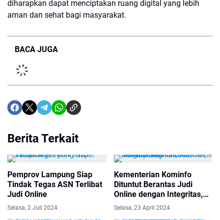
diharapkan dapat menciptakan ruang digital yang lebih
aman dan sehat bagi masyarakat.
BACA JUGA
Berita Terkait
Pemprov Lampung Siap
Kementerian Kominfo
Tindak Tegas ASN Terlibat
Dituntut Berantas Judi
Judi Online
Online dengan Integritas,
Amanah, dan Loyalitas
Selasa, 2 Juli 2024
Selasa, 23 April 2024