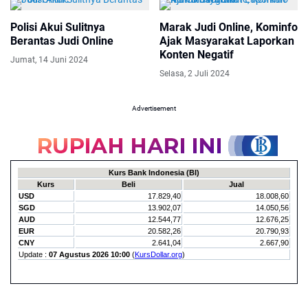
Polisi Akui Sulitnya
Marak Judi Online, Kominfo
Berantas Judi Online
Ajak Masyarakat Laporkan
Konten Negatif
Jumat, 14 Juni 2024
Selasa, 2 Juli 2024
Advertisement