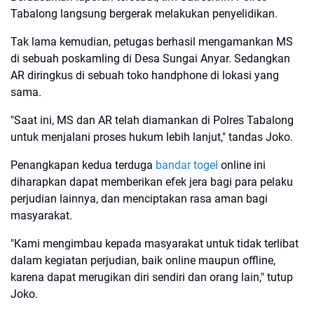
Tabalong langsung bergerak melakukan penyelidikan.
Tak lama kemudian, petugas berhasil mengamankan MS
di sebuah poskamling di Desa Sungai Anyar. Sedangkan
AR diringkus di sebuah toko handphone di lokasi yang
sama.
"Saat ini, MS dan AR telah diamankan di Polres Tabalong
untuk menjalani proses hukum lebih lanjut," tandas Joko.
Penangkapan kedua terduga
bandar togel
online ini
diharapkan dapat memberikan efek jera bagi para pelaku
perjudian lainnya, dan menciptakan rasa aman bagi
masyarakat.
"Kami mengimbau kepada masyarakat untuk tidak terlibat
dalam kegiatan perjudian, baik online maupun offline,
karena dapat merugikan diri sendiri dan orang lain," tutup
Joko.