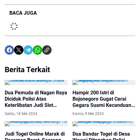
BACA JUGA
Berita Terkait
Dua Pemuda di Nagan Raya
Hampir 200 Istri di
Diciduk Polisi Atas
Bojonegoro Gugat Cerai
Keterlibatan Judi Slot
Gegara Suami Kecanduan
Online
Judi Online
Sabtu, 18 Mei 2024
Kamis, 9 Mei 2024
Judi Togel Online Marak di
Dua Bandar Togel di Desa