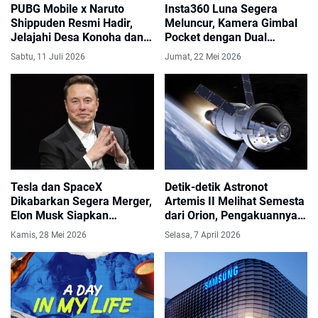
PUBG Mobile x Naruto
Insta360 Luna Segera
Shippuden Resmi Hadir,
Meluncur, Kamera Gimbal
Jelajahi Desa Konoha dan
Pocket dengan Dual
Gunakan Jurus Ninja di
Camera Telephoto Jadi
Sabtu, 11 Juli 2026
Jumat, 22 Mei 2026
Update 4.5
Sorotan
Tesla dan SpaceX
Detik-detik Astronot
Dikabarkan Segera Merger,
Artemis II Melihat Semesta
Elon Musk Siapkan
dari Orion, Pengakuannya
Kerajaan AI Raksasa
Bikin Merinding!
Kamis, 28 Mei 2026
Selasa, 7 April 2026