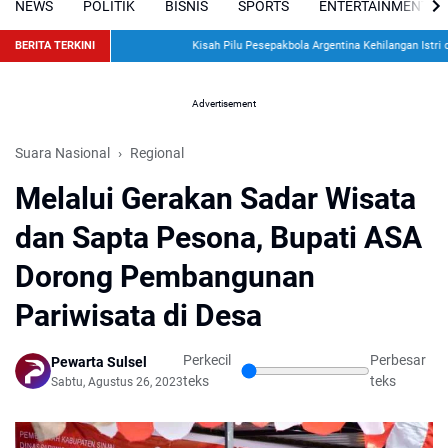
NEWS
POLITIK
BISNIS
SPORTS
ENTERTAINMENT
BERITA TERKINI
Kisah Pilu Pesepakbola Argentina Kehilangan Istri da
Advertisement
Suara Nasional
Regional
Melalui Gerakan Sadar Wisata
dan Sapta Pesona, Bupati ASA
Dorong Pembangunan
Pariwisata di Desa
Perkecil
Perbesar
Pewarta Sulsel
teks
teks
Sabtu, Agustus 26, 2023