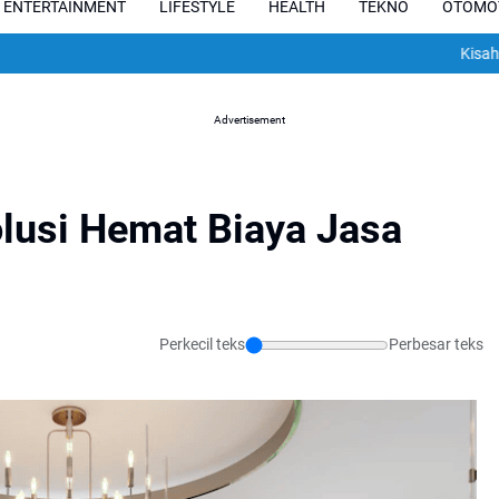
ENTERTAINMENT
LIFESTYLE
HEALTH
TEKNO
OTOMO
Kisah Pilu Pesepa
Advertisement
olusi Hemat Biaya Jasa
Perkecil teks
Perbesar teks