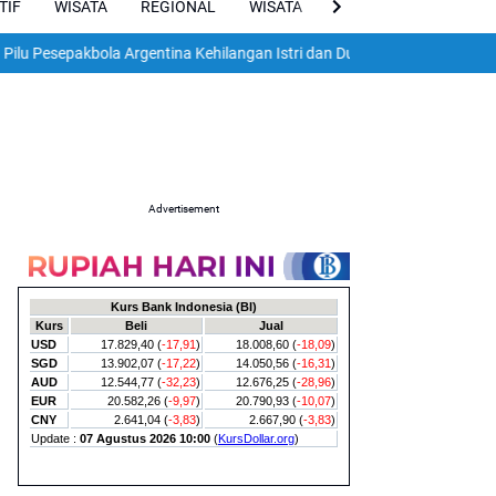
TIF
WISATA
REGIONAL
WISATA
VIRAL
ENGLISH
kbola Argentina Kehilangan Istri dan Dua Anak dalam Gempa Dahsyat V
Advertisement