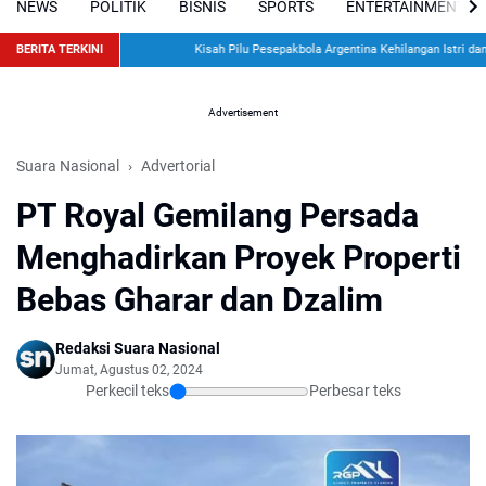
NEWS
POLITIK
BISNIS
SPORTS
ENTERTAINMENT
BERITA TERKINI
Kisah Pilu Pesepakbola Argentina Kehilangan Istri dan Du
Advertisement
Suara Nasional
Advertorial
PT Royal Gemilang Persada
Menghadirkan Proyek Properti
Bebas Gharar dan Dzalim
Redaksi Suara Nasional
Jumat, Agustus 02, 2024
Perkecil teks
Perbesar teks