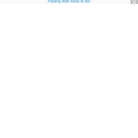
Pasang iklan Anda di sini
Advertisement
About Us
Redaksi
Pedoman Media Siber
Kebijakan Privasi
Disclaimer
Sitemap
Pasang Iklan
© 2026
SuaraNasional.id
part of
Pewarta Network